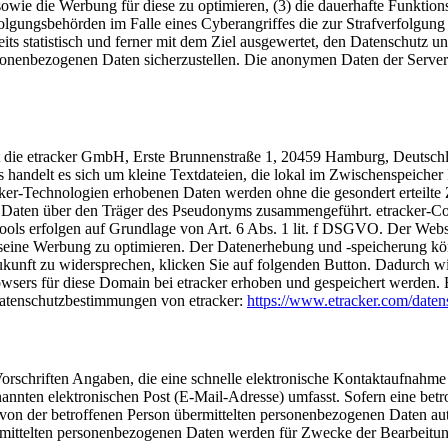
ite sowie die Werbung für diese zu optimieren, (3) die dauerhafte Funkt
rfolgungsbehörden im Falle eines Cyberangriffes die zur Strafverfolgu
its statistisch und ferner mit dem Ziel ausgewertet, den Datenschutz 
ersonenbezogenen Daten sicherzustellen. Die anonymen Daten der Server
r ist die etracker GmbH, Erste Brunnenstraße 1, 20459 Hamburg, Deuts
 handelt es sich um kleine Textdateien, die lokal im Zwischenspeicher
cker-Technologien erhobenen Daten werden ohne die gesondert erteilte
 Daten über den Träger des Pseudonyms zusammengeführt. etracker-Cook
ls erfolgen auf Grundlage von Art. 6 Abs. 1 lit. f DSGVO. Der Website
seine Werbung zu optimieren. Der Datenerhebung und -speicherung kön
Zukunft zu widersprechen, klicken Sie auf folgenden Button. Dadurch
owsers für diese Domain bei etracker erhoben und gespeichert werden. 
 Datenschutzbestimmungen von etracker:
https://www.etracker.com/daten
en Vorschriften Angaben, die eine schnelle elektronische Kontaktaufn
nannten elektronischen Post (E-Mail-Adresse) umfasst. Sofern eine bet
von der betroffenen Person übermittelten personenbezogenen Daten autom
ermittelten personenbezogenen Daten werden für Zwecke der Bearbeitun