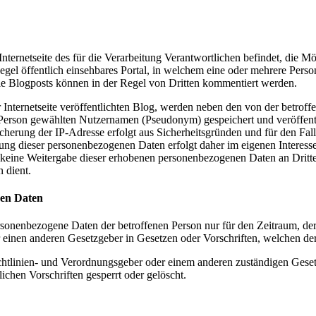
 Internetseite des für die Verarbeitung Verantwortlichen befindet, die 
der Regel öffentlich einsehbares Portal, in welchem eine oder mehrere P
e Blogposts können in der Regel von Dritten kommentiert werden.
er Internetseite veröffentlichten Blog, werden neben den von der bet
rson gewählten Nutzernamen (Pseudonym) gespeichert und veröffentlic
icherung der IP-Adresse erfolgt aus Sicherheitsgründen und für den Fa
erung dieser personenbezogenen Daten erfolgt daher im eigenen Interesse
 keine Weitergabe dieser erhobenen personenbezogenen Daten an Dritte, 
 dient.
nen Daten
ersonenbezogene Daten der betroffenen Person nur für den Zeitraum, der
einen anderen Gesetzgeber in Gesetzen oder Vorschriften, welchen der 
chtlinien- und Verordnungsgeber oder einem anderen zuständigen Geset
chen Vorschriften gesperrt oder gelöscht.