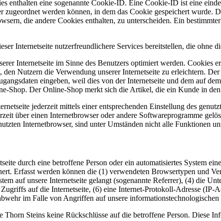
es enthalten eine sogenannte Cookie-ID. Eine Cookie-ID ist eine einde
r zugeordnet werden können, in dem das Cookie gespeichert wurde. Die
owsern, die andere Cookies enthalten, zu unterscheiden. Ein bestimmte
er Internetseite nutzerfreundlichere Services bereitstellen, die ohne 
erer Internetseite im Sinne des Benutzers optimiert werden. Cookies er
 den Nutzern die Verwendung unserer Internetseite zu erleichtern. Der 
ne Zugangsdaten eingeben, weil dies von der Internetseite und dem au
ne-Shop. Der Online-Shop merkt sich die Artikel, die ein Kunde in den 
rnetseite jederzeit mittels einer entsprechenden Einstellung des genu
erzeit über einen Internetbrowser oder andere Softwareprogramme gelösc
utzten Internetbrowser, sind unter Umständen nicht alle Funktionen uns
netseite durch eine betroffene Person oder ein automatisiertes System 
chert. Erfasst werden können die (1) verwendeten Browsertypen und Ve
ystem auf unsere Internetseite gelangt (sogenannte Referrer), (4) die U
Zugriffs auf die Internetseite, (6) eine Internet-Protokoll-Adresse (IP-
abwehr im Falle von Angriffen auf unsere informationstechnologischen
 Thorn Steins keine Rückschlüsse auf die betroffene Person. Diese Inf