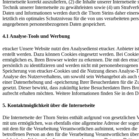
Internetseite korrekt auszuliefern, (2) die Inhalte unserer Internetse
Technik unserer Internetseite zu gewährleisten sowie (4) um Strafve
Daten und Informationen werden durch die Thorn Steins daher einerse
letztlich ein optimales Schutzniveau für die von uns verarbeiteten p
angegebenen personenbezogenen Daten gespeichert.
4.1 Analyse-Tools und Werbung
etracker Unsere Website nutzt den Analysedienst etracker. Anbiete
erstellt werden. Dazu können Cookies eingesetzt werden. Bei Cookies
ermöglichen es, Ihren Browser wieder zu erkennen. Die mit den etra
persönlich zu identifizieren und werden nicht mit personenbezogenen
Speicherung von etracker-Cookies und die Nutzung dieses Analyse-Too
Analyse des Nutzerverhaltens, um sowohl sein Webangebot als auch 
einer Datenerhebung und -speicherung Ihrer Besucherdaten für die 
gesetzt. Dieser bewirkt, dass zukünftig keine Besucherdaten Ihres Br
aufrecht erhalten möchten. Weitere Informationen finden Sie in den
5. Kontaktmöglichkeit über die Internetseite
Die Internetseite der Thorn Steins enthält aufgrund von gesetzlich
mit uns ermöglichen, was ebenfalls eine allgemeine Adresse der soge
mit dem für die Verarbeitung Verantwortlichen aufnimmt, werden die 
betroffenen Person an den für die Verarbeitung Verantwortlichen üb