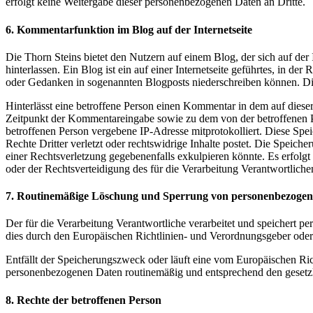
erfolgt keine Weitergabe dieser personenbezogenen Daten an Dritte.
6. Kommentarfunktion im Blog auf der Internetseite
Die Thorn Steins bietet den Nutzern auf einem Blog, der sich auf der
hinterlassen. Ein Blog ist ein auf einer Internetseite geführtes, in 
oder Gedanken in sogenannten Blogposts niederschreiben können. Di
Hinterlässt eine betroffene Person einen Kommentar in dem auf dies
Zeitpunkt der Kommentareingabe sowie zu dem von der betroffenen Pe
betroffenen Person vergebene IP-Adresse mitprotokolliert. Diese Spe
Rechte Dritter verletzt oder rechtswidrige Inhalte postet. Die Speich
einer Rechtsverletzung gegebenenfalls exkulpieren könnte. Es erfolgt
oder der Rechtsverteidigung des für die Verarbeitung Verantwortlichen
7. Routinemäßige Löschung und Sperrung von personenbezoge
Der für die Verarbeitung Verantwortliche verarbeitet und speichert p
dies durch den Europäischen Richtlinien- und Verordnungsgeber oder 
Entfällt der Speicherungszweck oder läuft eine vom Europäischen Ri
personenbezogenen Daten routinemäßig und entsprechend den gesetzli
8. Rechte der betroffenen Person